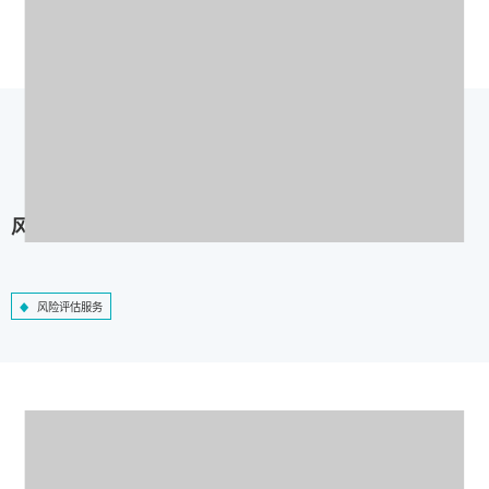
风险评估服务
风险评估服务