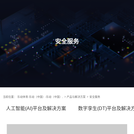
安全服务
当前位置：
乐动体育-乐动（中国）-乐动（中国）,
>
产品与解决方案
>
安全服务
人工智能(AI)平台及解决方案
数字孪生(DT)平台及解决