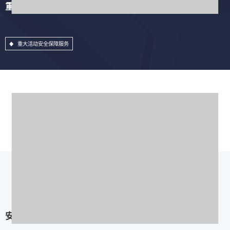
重大活动安全保障服务
重大活动安全保障服务
安全加固服务