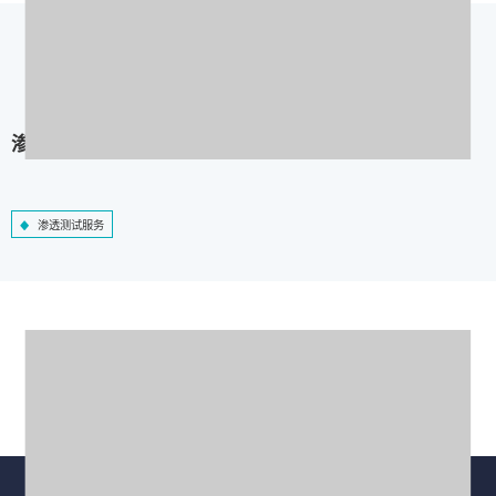
渗透测试服务
渗透测试服务