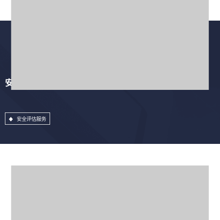
安全评估服务
安全评估服务